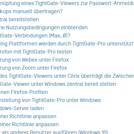
knüpfung eines TightGate-Viewers zur Passwort-Anmeld
ckups manuell übertragen?
ral bereitstellen
che Nutzungsbedingungen einblenden
htGate-Verbindungen (Max, Ø)?
ng Plattformen werden durch TightGate-Pro unterstützt
ofon mit TightGate-Pro testen
zung von Webex unter Firefox
tzung von Zoom unter Firefox
es TightGate-Viewers unter Citrix überträgt die Zwischen
tGate-Viewer unter Windows zentral bereit stellen
nen Firefox-Profilen
rstellung von TightGate-Pro unter Windows
ndows-Server laden
einer Richtlinie anpassen
einer Richtlinie anpassen
 als anderer Benutzer ausführen (Windows 10)