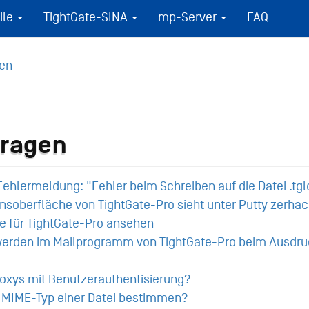
ile
TightGate-SINA
mp-Server
FAQ
gen
Fragen
Fehlermeldung: "Fehler beim Schreiben auf die Datei .tgl
nsoberfläche von TightGate-Pro sieht unter Putty zerhack
e für TightGate-Pro ansehen
erden im Mailprogramm von TightGate-Pro beim Ausdruck
roxys mit Benutzerauthentisierung?
n MIME-Typ einer Datei bestimmen?