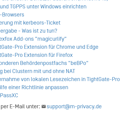
 und TGPPS unter Windows einrichten
R-Browsers
erung mit kerbeors-Ticket
ergabe - Was ist zu tun?
rexfox Add-ons "magicurlify"
htGate-Pro Extension für Chrome und Edge
tGate-Pro Extension für Firefox
sonderen Behördenpostfachs "beBPo"
g bei Clustern mit und ohne NAT
bernahme von lokalen Lesezeichen in TightGate-Pro
lfe einer Richtlinie anpassen
ePassXC
 per E-Mail unter:
support@m-privacy.de