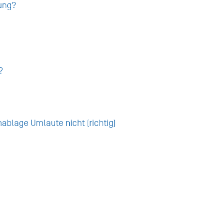
ung?
?
ablage Umlaute nicht (richtig)